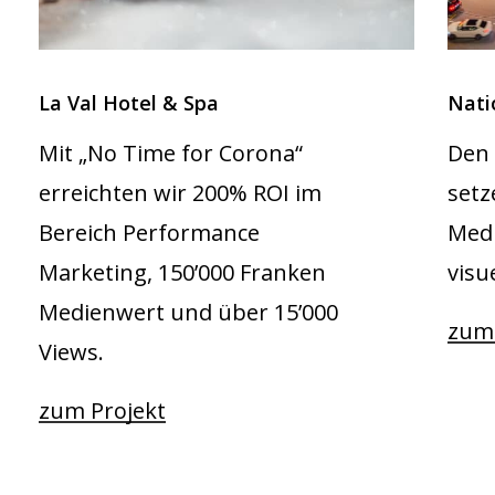
La Val Hotel & Spa
Nati
Mit „No Time for Corona“
Den 
erreichten wir 200% ROI im
setz
Bereich Performance
Medi
Marketing, 150’000 Franken
visu
Medienwert und über 15’000
zum 
Views.
zum Projekt