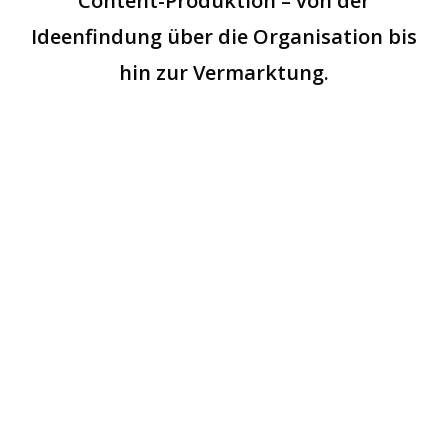
Content-Produktion
–
von
der
Ideenfindung
über
die
Organisation
bis
hin
zur
Vermarktung.