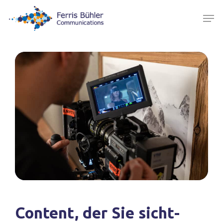
Skip
Men
to
main
content
Content, der Sie sicht-