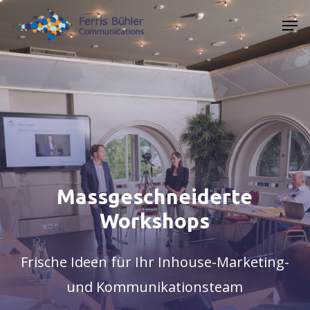
Skip
Men
to
main
content
Massgeschneiderte
Workshops
Frische Ideen für Ihr Inhouse-Marketing-
und Kommunikationsteam