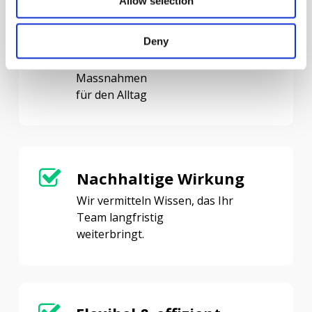
Allow selection
Sofort umsetzbar
Deny
Ihr Team erhält konkrete Hands-on-
Massnahmen
für den Alltag
Nachhaltige Wirkung
Wir vermitteln Wissen, das Ihr
Team langfristig
weiterbringt.