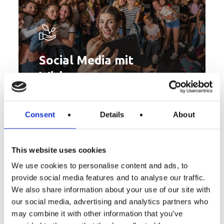
Social Media mit
Wirkung
Consent
Details
About
This website uses cookies
Unsere Workshops sind interaktiv,
We use cookies to personalise content and ads, to
praxisnah und auf den aktuellen Stand
provide social media features and to analyse our traffic.
We also share information about your use of our site with
der digitalen Kommunikation
our social media, advertising and analytics partners who
ausgerichtet.
may combine it with other information that you’ve