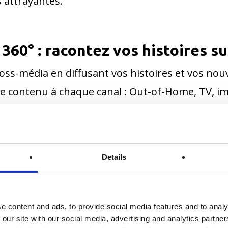
 attrayantes.
360° : racontez vos histoires s
-média en diffusant vos histoires et vos nouve
et le contenu à chaque canal : Out-of-Home, TV, i
ibilités de chaque média et créez des légendes c
o attrayants adaptés au texte détaillé d'une br
0° soit un succès, tout doit venir d'une seule so
Details
ans tous les domaines. Ainsi, le message de vot
e content and ads, to provide social media features and to analy
 our site with our social media, advertising and analytics partn