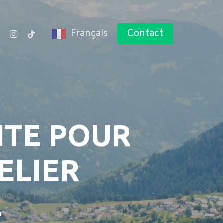
n
utube
instagram
tiktok
Français
Contact
ITE POUR
ELIER
L