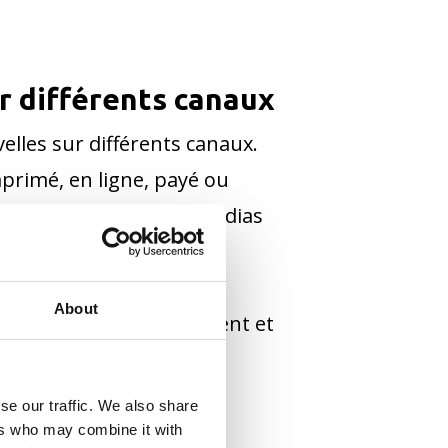
ur différents canaux
lles sur différents canaux.
mprimé, en ligne, payé ou
roustillantes pour les médias
ochure. Pour que votre
urce. Cherchez le soutien
About
re marque restera cohérent et
se our traffic. We also share
ers who may combine it with