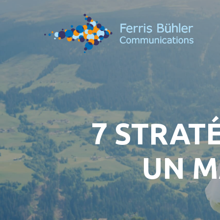
Skip
to
main
content
7 STRAT
UN M