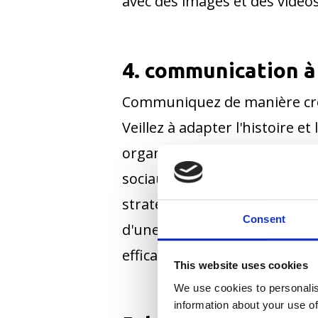
avec des images et des vidéos
4. communication à 
Communiquez de manière cross
Veillez à adapter l'histoire 
organique - utilisez les poss
sociaux et des messages vidé
stratégie de storytelling à 36
Consent
d'une agence qui est forte d
efficace.
This website uses cookies
We use cookies to personalis
information about your use of