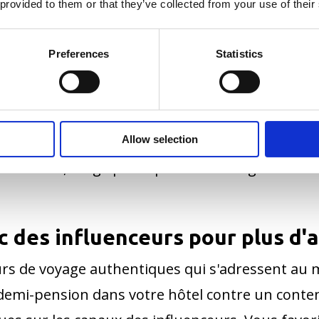
 médiatique et les cascades de r
 provided to them or that they’ve collected from your use of their
Preferences
Statistics
es médias est indispensable. Assurez-vous de 
e, vous pouvez par exemple inviter des journali
e bruit de fond n'est pas au rendez-vous, il exis
n des médias avec des événements uniques. Que d
Allow selection
e hôtel, dirigé par le plus célèbre agent secret 
c des influenceurs pour plus d'
eurs de voyage authentiques qui s'adressent au
emi-pension dans votre hôtel contre un conten