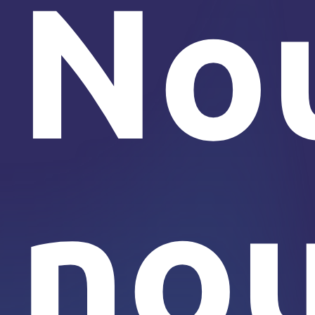
No
no