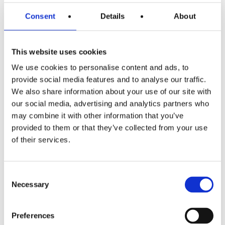
entré dans sa deuxième phase en mars
Consent
Details
About
2021. Tous les épisodes ont été
enregistrés dans notre propre studio.
This website uses cookies
Studio de podcast
à Baden, en
We use cookies to personalise content and ads, to
Allemagne. Mais bien sûr, nous n'avons
provide social media features and to analyse our traffic.
We also share information about your use of our site with
pas seulement mis notre studio à la
our social media, advertising and analytics partners who
disposition d'Anita Buri et de LIDL : De la
may combine it with other information that you’ve
provided to them or that they’ve collected from your use
conception à la réalisation, en passant
of their services.
par
Conception de la couverture
Nous
avons tout réalisé au sein de notre
Consent
agence, de la création du jingle à la post-
Necessary
Selection
production en passant par la production.
Preferences
De plus, des enregistrements vidéo de