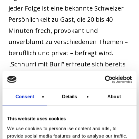
jeder Folge ist eine bekannte Schweizer
Persönlichkeit zu Gast, die 20 bis 40
Minuten frech, provokant und
unverblümt zu verschiedenen Themen –
berufllich und privat – befragt wird.
„Schnurri mit Buri“ erfreute sich bereits
nach den ersten sieben unterhaltsamen
Talks einer grossen Beliebtheit, sodass
der Podcast im März 2021 in die zweite
Consent
Details
About
Runde ging. Sämtliche folgen wurden in
unserem hauseigenen
Podcast Studio
in
This website uses cookies
We use cookies to personalise content and ads, to
Baden aufgenommen. Aber natürlich
provide social media features and to analyse our traffic.