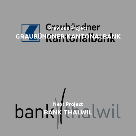
Previous Project
GRAUBÜNDNER KANTONALBANK
Next Project
BANK THALWIL