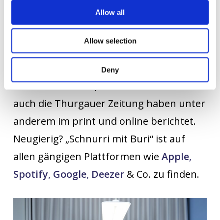
Allow all
Instagram erreicht. Natürlich haben wir
auch die passenden
PR-Massnahmen
Allow selection
aufgegleist und so die Schweizer Medien
für den Podcast begeistert –
Blick
, GALA,
Deny
Schweizer Familie,
Die Ostschweiz
und
auch die Thurgauer Zeitung haben unter
anderem im print und online berichtet.
Neugierig? „Schnurri mit Buri“ ist auf
allen gängigen Plattformen wie
Apple
,
Spotify
,
Google
,
Deezer
& Co. zu finden.