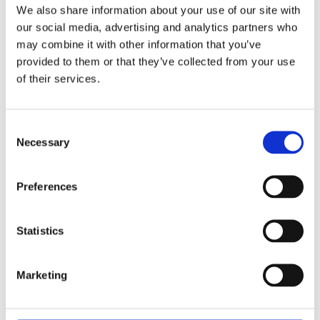
stellten wir Anita Buri und LIDL nicht nur
We also share information about your use of our site with
our social media, advertising and analytics partners who
unser Studio zur Verfügung: Von der
may combine it with other information that you’ve
Konzeption über die
Covergestaltung
,
provided to them or that they’ve collected from your use
of their services.
Jingle-Kreation, Produktion bis zur Post
Produktion haben wir alles innerhalb
Consent
unserer Agentur umgesetzt. Zusätzlich
Necessary
Selection
wurden hochwertige Videoaufnahmen
sowie Fotomaterial für die Verwendung
Preferences
auf Social Media produziert. Eine
Statistics
ansprechende und wirksame
Social
Media Kampagne
hat dafür gesorgt,
Marketing
dass das Projekt auch die richtige
Zielgruppe über Facebook und