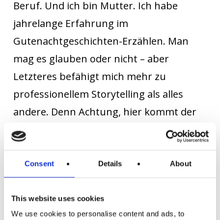
Beruf. Und ich bin Mutter. Ich habe
jahrelange Erfahrung im
Gutenachtgeschichten-Erzählen. Man
mag es glauben oder nicht – aber
Letzteres befähigt mich mehr zu
professionellem Storytelling als alles
andere. Denn Achtung, hier kommt der
erste Storytelling-Hack, und der ist
zugleich der wichtigste: Jedes – JEDES –
Publikum funktioniert genau gleich wie
Consent
Details
About
ein Kind! Inhalte und Erzählweisen
werden angepasst, die Regeln bleiben die
This website uses cookies
We use cookies to personalise content and ads, to
gleichen. Also vergesst „Medien“,