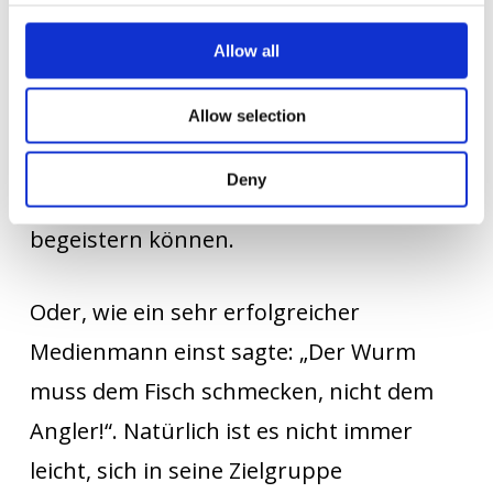
Dafür muss ich versuchen, mich in das
Kind hinein zu versetzen. Für mich selbst
Allow all
mag die „Prinzessin auf der Erbse“ ein
Riesending sein. Das Kind, das sich grad
Allow selection
vor allem für Rittergeschichten
Deny
interessiert, wird sich schwer dafür
begeistern können.
Oder, wie ein sehr erfolgreicher
Medienmann einst sagte: „Der Wurm
muss dem Fisch schmecken, nicht dem
Angler!“. Natürlich ist es nicht immer
leicht, sich in seine Zielgruppe