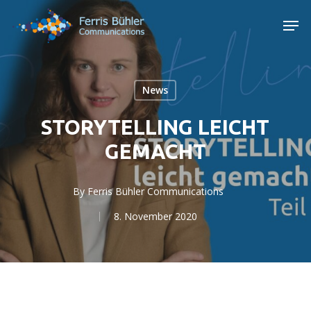
Skip
Men
to
main
content
News
STORYTELLING LEICHT
GEMACHT
By
Ferris Bühler Communications
8. November 2020