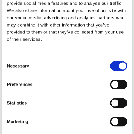
provide social media features and to analyse our traffic.
„Sponsoren“, „Kunden“. Euer Zuhörer ist
We also share information about your use of our site with
our social media, advertising and analytics partners who
ein Kind. Und jedes Kind liebt
may combine it with other information that you’ve
Geschichten. Kommen wir also zu den
provided to them or that they’ve collected from your use
of their services.
Regeln.
Consent
Necessary
Selection
The reason why
Nummer eins: Das Kind braucht einen
Preferences
Grund, um mir zuzuhören. Die Tatsache,
dass ich eine Geschichte zu erzählen
Statistics
habe, reicht nicht. Ich muss ihm eine
Marketing
Geschichte bieten, die es hören will.