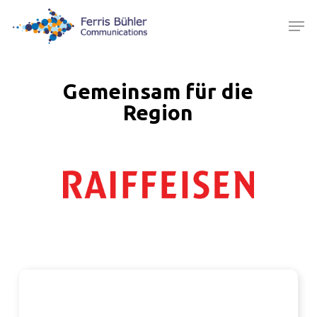
Skip
Men
to
main
content
Gemeinsam für die
Region