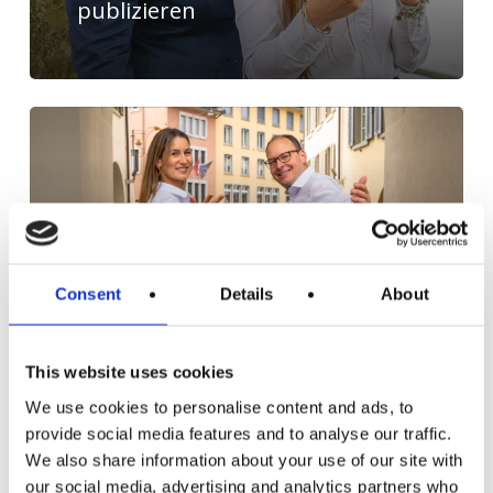
publizieren
Die Followerschaft und
Consent
Details
About
Interaktion auf Social Media
steigern
This website uses cookies
We use cookies to personalise content and ads, to
provide social media features and to analyse our traffic.
We also share information about your use of our site with
our social media, advertising and analytics partners who