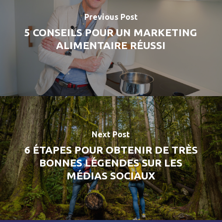
Previous Post
5 CONSEILS POUR UN MARKETING
ALIMENTAIRE RÉUSSI
Next Post
6 ÉTAPES POUR OBTENIR DE TRÈS
BONNES LÉGENDES SUR LES
MÉDIAS SOCIAUX