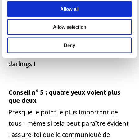
concise possible. Les phrases inutiles et
Allow all
les formules toutes faites qui
Allow selection
n'apportent aucune valeur ajoutée au
texte n'ont pas leur place dans un bon
Deny
communiqué de presse : Kill your
darlings !
Conseil n° 5 : quatre yeux voient plus
que deux
Presque le point le plus important de
tous - même si cela peut paraître évident
: assure-toi que le communiqué de