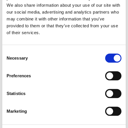
We also share information about your use of our site with
Les communiqués de presse sont le cœur
our social media, advertising and analytics partners who
du travail médiatique - et comment en
may combine it with other information that you’ve
provided to them or that they’ve collected from your use
écrire de bons s'apprend.
of their services.
Conseil n° 4 : la brièveté est la clé de la
réussite
Consent
Necessary
Selection
L'objectif d'un texte est d'informer les
lecteurs sur le sujet tout en les
Preferences
divertissant. Un bon texte est informatif,
formulé de manière irréprochable,
Statistics
intelligent, drôle et charmant. Le texte
Marketing
doit répondre à toutes les questions en
suspens, et ce de la manière la plus