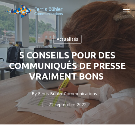
Skip
Men
to
main
content
Actualités
5 CONSEILS POUR DES
COMMUNIQUÉS DE PRESSE
VRAIMENT BONS
By
Ferris Bühler Communications
21 septembre 2022