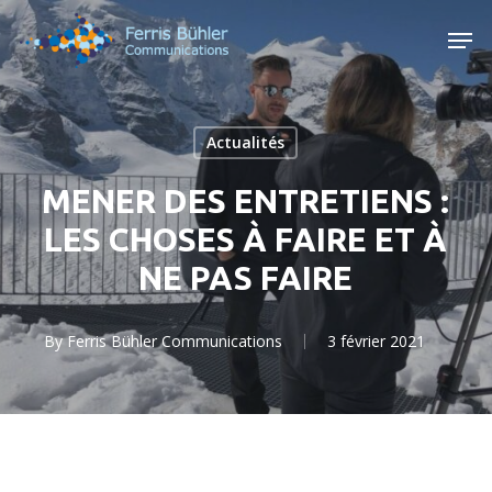
Skip
Men
to
main
content
Actualités
MENER DES ENTRETIENS :
LES CHOSES À FAIRE ET À
NE PAS FAIRE
By
Ferris Bühler Communications
3 février 2021