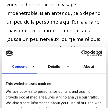
vous cacher derrière un visage
impénétrable. Bien entendu, cela dépend
un peu de la personne à qui l'on a affaire,
mais une déclaration comme "Je suis
(aussi) un peu nerveux" ou "Je me réjouis
beaucoup de cet entretien et je suis
curieux de savoir ce que vous avez à dire"
détend l'atmosphère dès le début. Même
Consent
Details
About
pendant l'entretien, on peut se
permettre une remarque personnelle -
This website uses cookies
"Oh oui, je connais ce sentiment" - mais
We use cookies to personalise content and ads, to
provide social media features and to analyse our traffic.
avec modération. Après tout, ce n'est pas
We also share information about your use of our site with