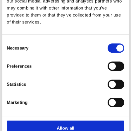
le spectacle de l'intervieweur, mais celui
our social media, advertising and analytics partners who
may combine it with other information that you’ve
de l'interviewé.
provided to them or that they’ve collected from your use
of their services.
Consent
Necessary
Selection
Preferences
Statistics
Marketing
Une interview avec un public en bonne et
due forme : Ferris et Denver Airport CCO
Allow all